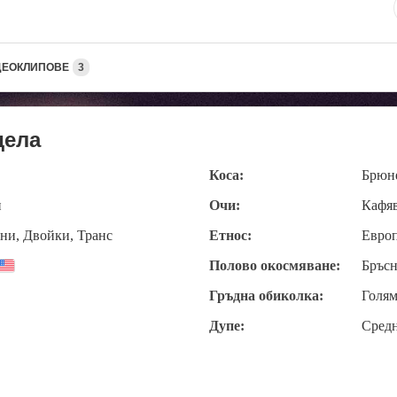
ДЕОКЛИПОВЕ
3
дела
Коса:
Брюн
и
Очи:
Кафя
ни, Двойки, Транс
Етнос:
Евро
Полово окосмяване:
Бръсн
Гръдна обиколка:
Голям
Дупе:
Сред