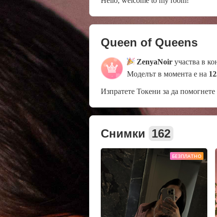
Hello, welcome to my room!
Queen of Queens
ZenyaNoir
участва в ко
Моделът в момента е на
12
Изпратете Токени за да помогнете
Снимки
162
БЕЗПЛАТНО