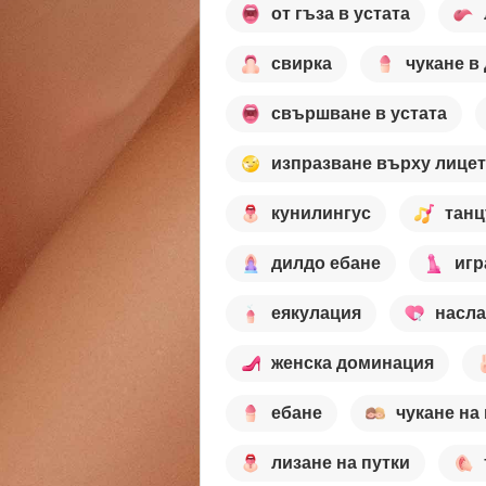
от гъза в устата
свирка
чукане в
свършване в устата
изпразване върху лице
кунилингус
тан
дилдо ебане
игр
еякулация
насл
женска доминация
ебане
чукане на
лизане на путки