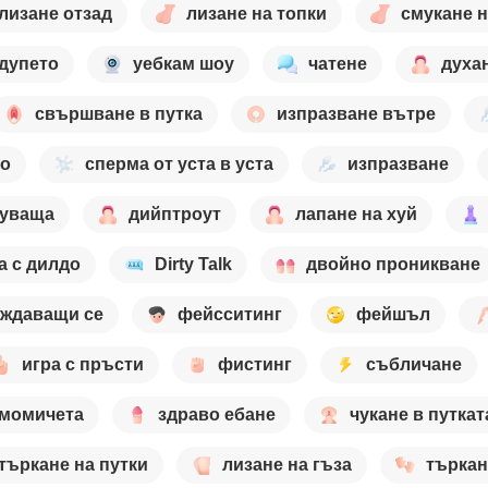
лизане отзад
лизане на топки
смукане н
 дупето
уебкам шоу
чатене
духа
свършване в путка
изпразване вътре
то
сперма от уста в уста
изпразване
цуваща
дийптроут
лапане на хуй
а с дилдо
Dirty Talk
двойно проникване
аждаващи се
фейсситинг
фейшъл
игра с пръсти
фистинг
събличане
 момичета
здраво ебане
чукане в путкат
търкане на путки
лизане на гъза
търкан