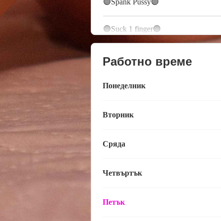
🟣Spank Pussy🟣
🟣Suck 1 finger🟣
Работно време
Понеделник
Вторник
Сряда
Четвъртък
Петък