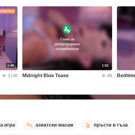
ЗПЛАТНО
Само за
регистрирани
потребители
1:48
1:52
Midnight Blue Tease
Bedtime
2130
89
а игра
азиатски масаж
пръсти в гъза