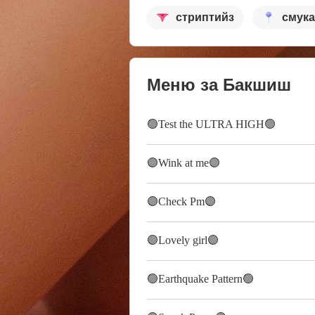
стриптийз
смук
Меню за Бакшиш
🟢Test the ULTRA HIGH🟢
🟣Wink at me🟣
🟣Check Pm🟣
🟣Lovely girl🟣
🟢Earthquake Pattern🟢