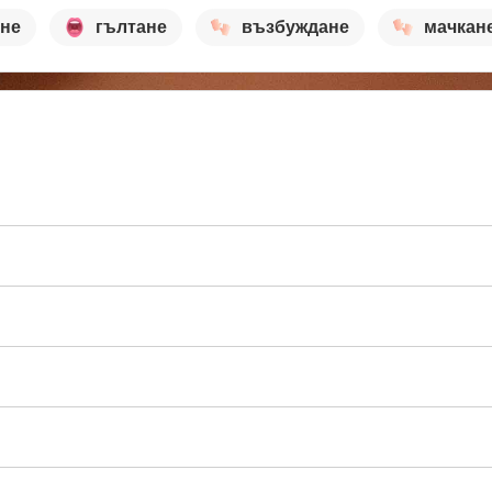
ане
гълтане
възбуждане
мачкан