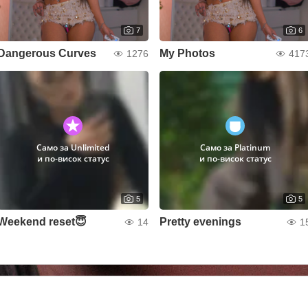
7
6
Dangerous Curves
My Photos
1276
417
Само за Unlimited
Само за Platinum
и по-висок статус
и по-висок статус
5
5
Weekend reset😇
Pretty evenings
14
1