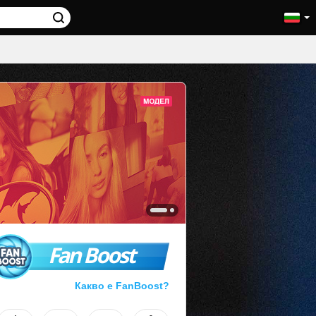
Fan Boost
Какво е FanBoost?