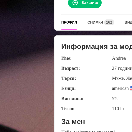
Бакшиш
ПРОФИЛ
СНИМКИ
162
ВИ
Информация за мо
Име:
Andrea
Възраст:
27 годин
Търся:
Мъже, Же
Езици:
american
Височина:
5'5"
Тегло:
110 lb
За мен