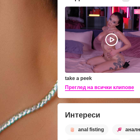
БЕ
take a peek
Преглед на всички клипове
Интереси
anal fisting
аналн