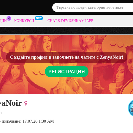
ЦИИ
КОНКУРСИ
CHAT-S-DEVUSHKAMI APP
Създайте профил и започнете да чатите с
ZenyaNoir!
РЕГИСТРАЦИЯ
yaNoir
и
 излъчване: 17.07.26 1:30 AM