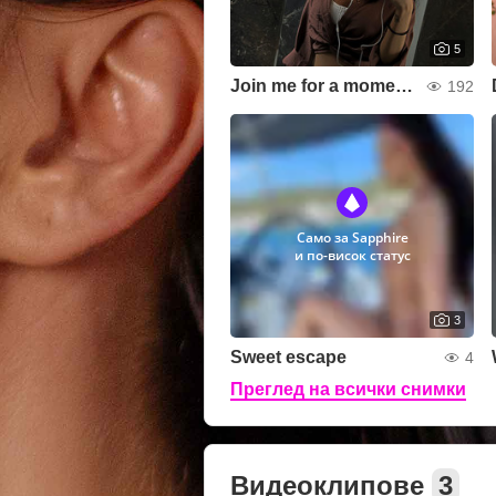
5
Join me for a moment👀
192
Само за Sapphire
и по-висок статус
3
Sweet escape
4
Преглед на всички снимки
Видеоклипове
3