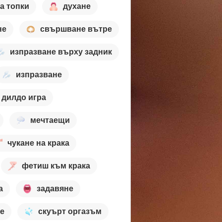
а топки
духане
не
свършване вътре
изпразване върху задник
изпразване
дилдо игра
мечтаещи
чукане на крака
фетиш към крака
а
задавяне
е
скуърт оргазъм