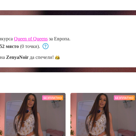
нкурса
Queen of Queens
за Европа.
52 място
(0 точки).
 на
ZenyaNoir
да
спечели!
БЕЗПЛАТНО
БЕЗПЛАТНО