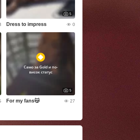
5
Dress to impress
3
0
Само за Gold и по-
висок статус
5
For my fans😽
5
27