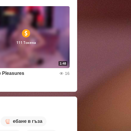
111 Токена
1:48
 Pleasures
16
ебане в гъза