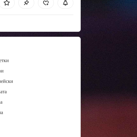
етки
ви
пейски
ата
а
нa