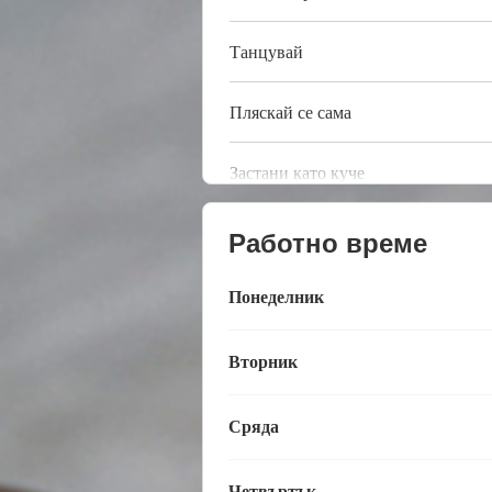
Танцувай
Пляскай се сама
Застани като куче
Работно време
Понеделник
Вторник
Сряда
Четвъртък