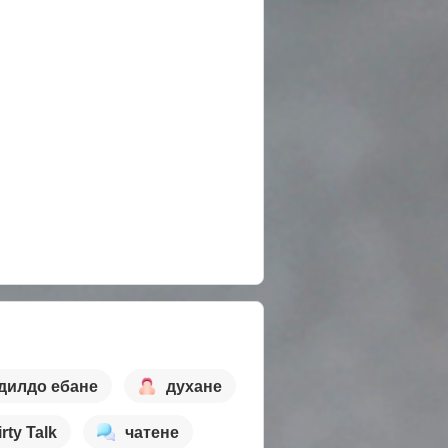
дилдо ебане
духане
irty Talk
чатене