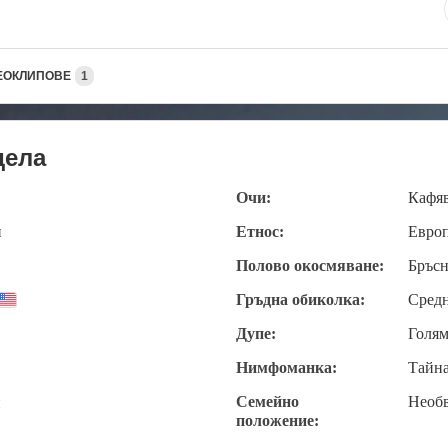
ЕОКЛИПОВЕ
1
дела
Очи:
Кафя
и
Етнос:
Евро
Полово окосмяване:
Бръсн
Гръдна обиколка:
Сред
Дупе:
Голя
Нимфоманка:
Тайн
Семейно
Необ
и
положение: