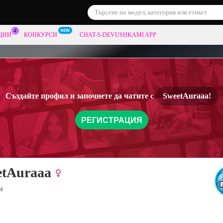
ЦИИ
КОНКУРСИ
CHAT-S-DEVUSHKAMI APP
Създайте профил и започнете да чатите с
SweetAuraaa!
РЕГИСТРАЦИЯ
etAuraaa
и