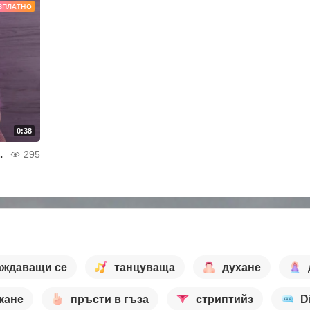
ЗПЛАТНО
0:38
e every inch of my body
295
аждаващи се
танцуваща
духане
кане
пръсти в гъза
стриптийз
D