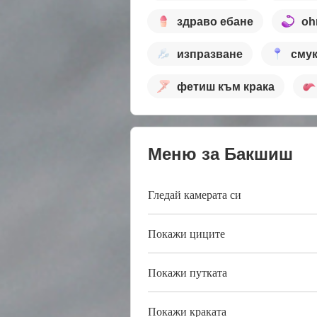
здраво ебане
oh
изпразване
сму
фетиш към крака
Меню за Бакшиш
Гледай камерата си
Покажи циците
Покажи путката
Покажи краката