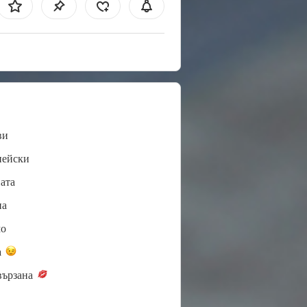
ви
пейски
ата
нa
мо
а
вързана