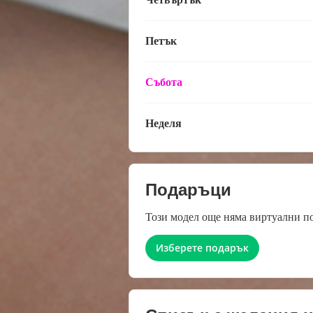
Петък
Събота
Неделя
Подаръци
Този модел още няма виртуални п
Изберете подарък