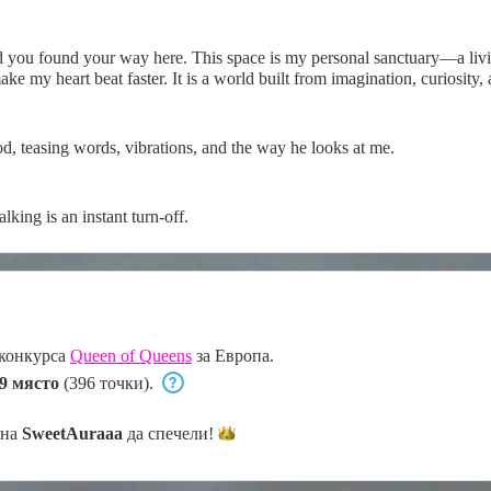
lad you found your way here. This space is my personal sanctuary—a liv
make my heart beat faster. It is a world built from imagination, curiosity
, teasing words, vibrations, and the way he looks at me.
lking is an instant turn-off.
 конкурса
Queen of Queens
за Европа.
9 място
(396 точки).
 на
SweetAuraaa
да
спечели!