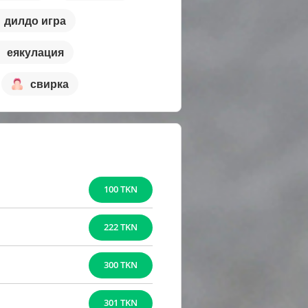
дилдо игра
еякулация
свирка
100 TKN
222 TKN
300 TKN
301 TKN