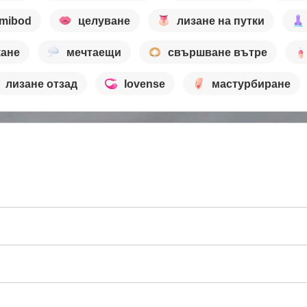
mibod
целуване
лизане на путки
кане
мечтаещи
свършване вътре
лизане отзад
lovense
мастурбиране