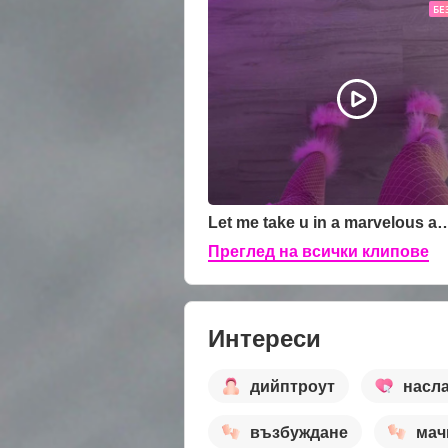
БЕ
Let me take u in a marvelous adventure to explor
Преглед на всички клипове
Интереси
дийптроут
насл
възбуждане
мач