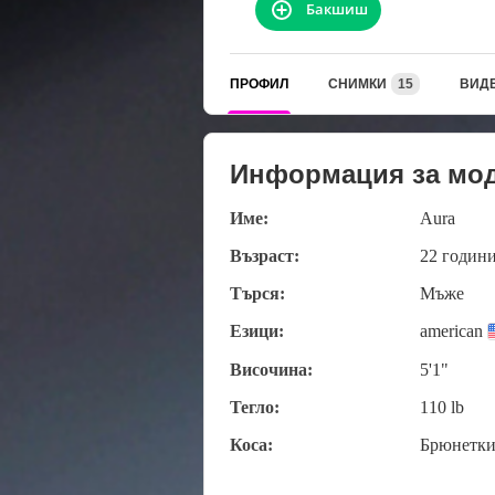
Бакшиш
ПРОФИЛ
СНИМКИ
15
ВИД
Информация за мо
Име:
Aura
Възраст:
22 годин
Търся:
Мъже
Езици:
american
Височина:
5'1"
Тегло:
110 lb
Коса:
Брюнетк