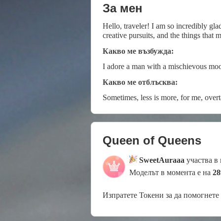
За мен
Hello, traveler! I am so incredibly g
creative pursuits, and the things that 
Какво ме възбужда:
I adore a man with a mischievous mood
Какво ме отблъсква:
Sometimes, less is more, for me, overta
Queen of Queens
SweetAuraaa
участва в
Моделът в момента е на
28
Изпратете Токени за да помогнете