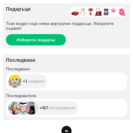
Подаръци
Този модел още няма виртуални подаръци. Изпратете
първия!
Изберете подарък
Последвани
+1
Последвани
+1
следване
+427
Последователи
+427
последователи