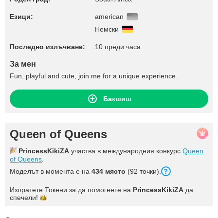
Езици:
american
Немски
Последно излъчване:
10 преди часа
За мен
Fun, playful and cute, join me for a unique experience.
Бакшиш
Queen of Queens
PrincessKikiZA
участва в международния конкурс
Queen
of Queens
.
Моделът в момента е на
434 място
(92 точки).
Изпратете Токени за да помогнете на
PrincessKikiZA
да
спечели!