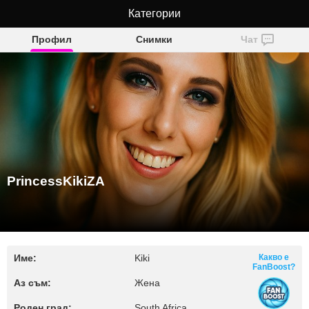
PrincessKikiZA
Категории
Профил
Снимки
Чат
PrincessKikiZA
Име:
Kiki
Какво е
FanBoost?
Аз съм:
Жена
Роден град:
South Africa