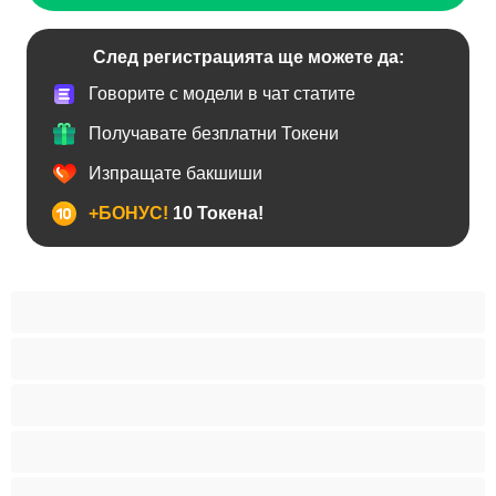
След регистрацията ще можете да:
Говорите с модели в чат статите
Получавате безплатни Токени
Изпращате бакшиши
+БОНУС!
10 Токена!
BDSM
Азиатки
Анален
Арабки
Бабички