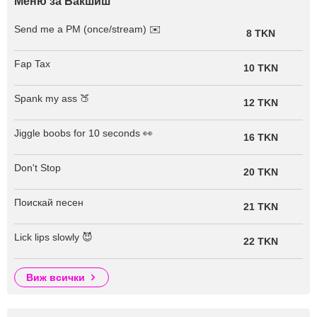
Меню за Бакшиш
Send me a PM (once/stream) ✉️
8 TKN
Fap Tax
10 TKN
Spank my ass 🍑
12 TKN
Jiggle boobs for 10 seconds 👀
16 TKN
Don't Stop
20 TKN
Поискай песен
21 TKN
Lick lips slowly 😈
22 TKN
виж всички