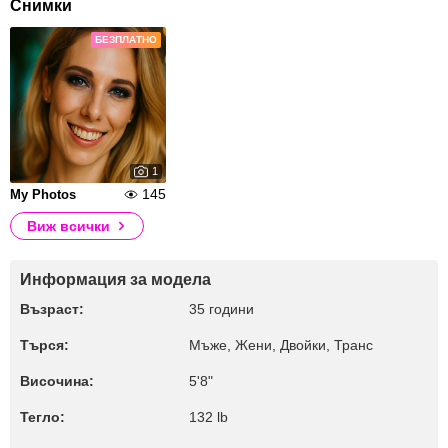
Снимки
БЕЗПЛАТНО
1
145
My Photos
Виж всички
Информация за модела
Възраст:
35 години
Търся:
Мъже, Жени, Двойки, Транс
Височина:
5'8"
Тегло:
132 lb