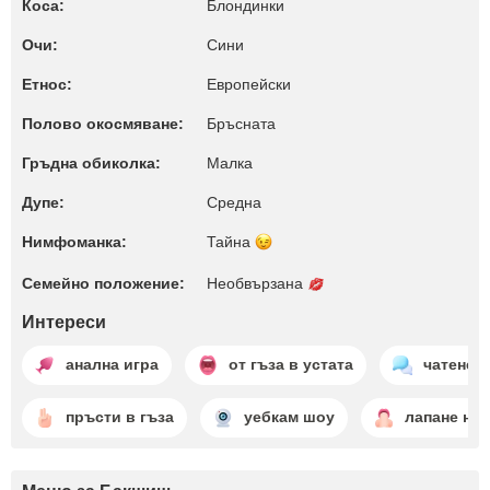
Коса:
Блондинки
Очи:
Сини
Етнос:
Европейски
Полово окосмяване:
Бръсната
Гръдна обиколка:
Малкa
Дупе:
Среднa
Нимфоманка:
Тайна
Семейно положение:
Необвързана
Интереси
анална игра
от гъза в устата
чатене
пръсти в гъза
уебкам шоу
лапане на 