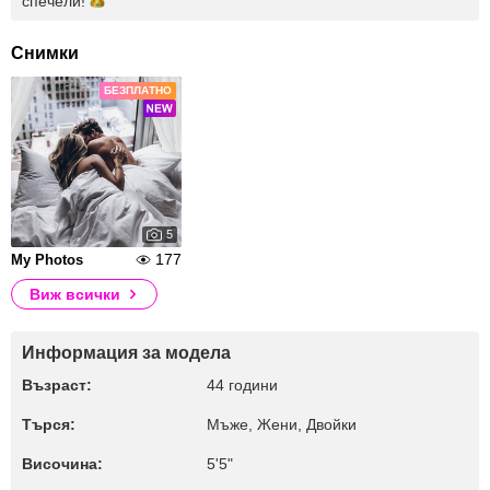
спечели!
Снимки
БЕЗПЛАТНО
5
177
My Photos
Виж всички
Информация за модела
Възраст:
44 години
Търся:
Мъже, Жени, Двойки
Височина:
5'5"