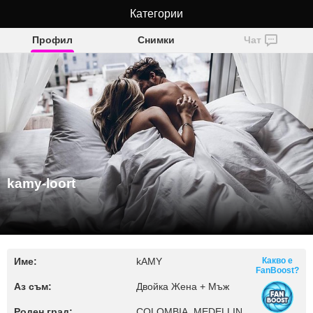
Категории
kamy-loort
Профил
Снимки
Чат
kamy-loort
Име:
kAMY
Какво е
FanBoost?
Аз съм:
Двойка Жена + Мъж
Роден град:
COLOMBIA, MEDELLIN