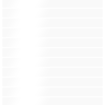
Големи гърди
Голям задник
Групов секс
Домакини
Женска еякулация
Закръглени
Играчки
Индийки
Колежанки
Космати
Красиви дебелани