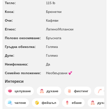
Тегло:
115 lb
Коса:
Брюнетки
Очи:
Кафяви
Етнос:
Латино/Испански
Полово окосмяване:
Бръсната
Гръдна обиколка:
Голяма
Дупе:
Голямо
Нимфоманка:
Да
Семейно положение:
Необвързани
Интереси
целуване
духане
фистинг
чу
чатене
фейшъл
ебане
духан