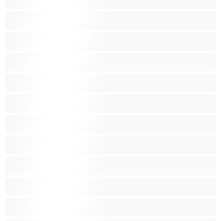
Анален
Арабки
Бабички
Бели Момичета
Блондинки
Бременни
Бръснати
Брюнетки
Възрастни
Големи гърди