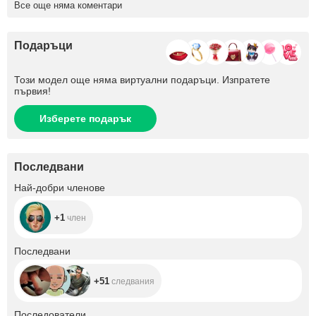
Все още няма коментари
Подаръци
Този модел още няма виртуални подаръци. Изпратете
първия!
Изберете подарък
Последвани
+1
Най-добри членове
+1
член
+51
Последвани
+51
следвания
+119
Последователи