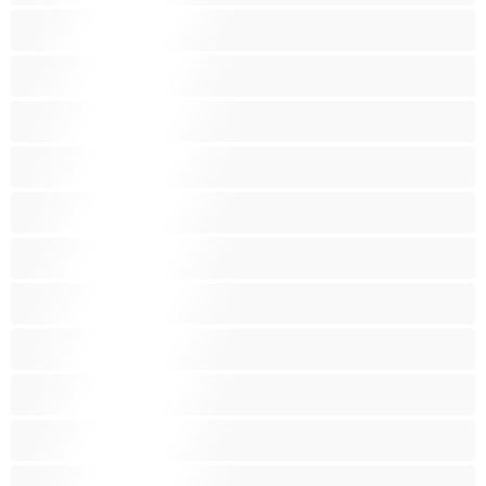
Латиноамериканки
Лесбийки
Малки гърди
Мацки
Миньонки
Мускулести
Най-добри за личен чат
Порно звезди
Пушещи жени
Средни гърди
Тийнейджъри 18+