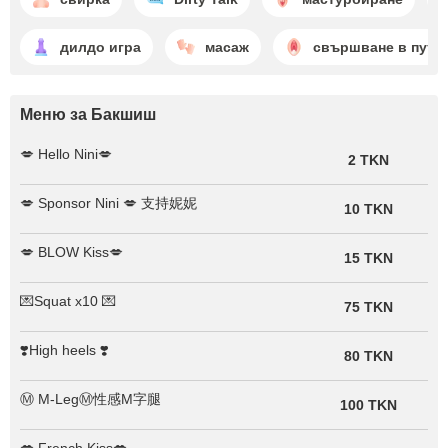
дилдо игра
масаж
свършване в путк
Меню за Бакшиш
💋 Hello Nini💋
2 TKN
💋 Sponsor Nini 💋 支持妮妮
10 TKN
💋 BLOW Kiss💋
15 TKN
💌Squat x10 💌
75 TKN
❣️High heels ❣️
80 TKN
Ⓜ️ M-LegⓂ️性感M字腿
100 TKN