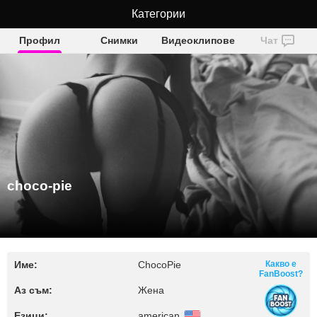
Категории
choco-pie
Профил
Снимки
Видеоклипове
Чат
choco-pie
Име:
ChocoPie
Какво е
FanBoost?
Аз съм:
Жена
Езици:
american