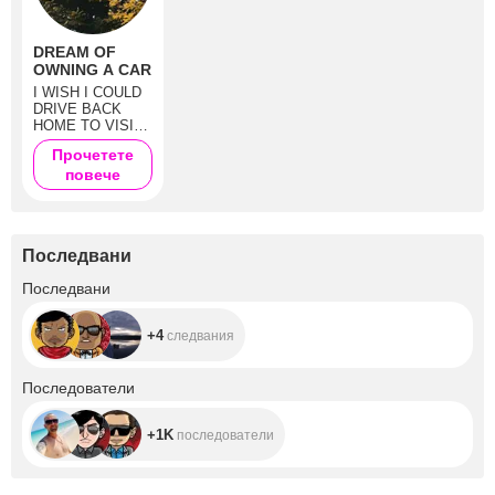
DREAM OF
OWNING A CAR
I WISH I COULD
DRIVE BACK
HOME TO VISIT
MY PARENTS.
Прочетете
повече
Последвани
+4
Последвани
+4
следвания
+1K
Последователи
+1K
последователи