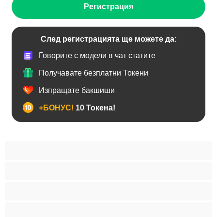
Регистрация
След регистрацията ще можете да:
Говорите с модели в чат статите
Получавате безплатни Токени
Изпращате бакшиши
+БОНУС!
10 Токена!
BDSM
Азиатки
Анален
Арабки