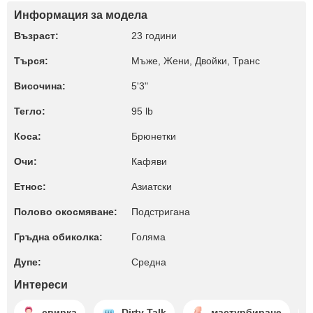
Информация за модела
Възраст:
23 години
Търся:
Мъже, Жени, Двойки, Транс
Височина:
5'3"
Тегло:
95 lb
Коса:
Брюнетки
Очи:
Кафяви
Етнос:
Азиатски
Полово окосмяване:
Подстригана
Гръдна обиколка:
Голяма
Дупе:
Среднa
Интереси
свирка
Dirty Talk
мастурбиране